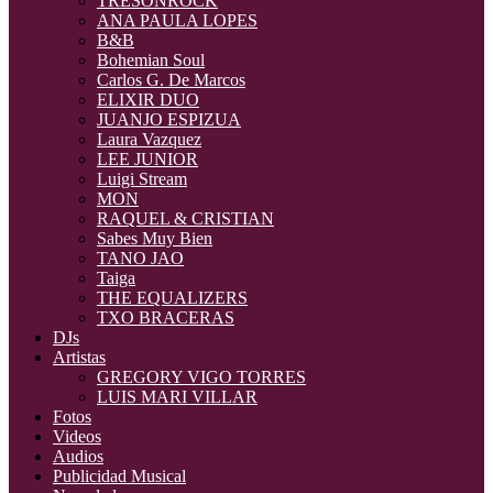
TRESONROCK
ANA PAULA LOPES
B&B
Bohemian Soul
Carlos G. De Marcos
ELIXIR DUO
JUANJO ESPIZUA
Laura Vazquez
LEE JUNIOR
Luigi Stream
MON
RAQUEL & CRISTIAN
Sabes Muy Bien
TANO JAO
Taiga
THE EQUALIZERS
TXO BRACERAS
DJs
Artistas
GREGORY VIGO TORRES
LUIS MARI VILLAR
Fotos
Videos
Audios
Publicidad Musical