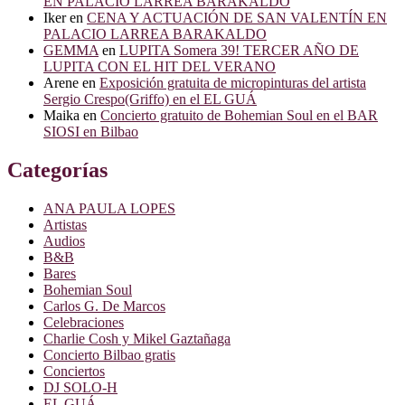
EN PALACIO LARREA BARAKALDO
Iker
en
CENA Y ACTUACIÓN DE SAN VALENTÍN EN
PALACIO LARREA BARAKALDO
GEMMA
en
LUPITA Somera 39! TERCER AÑO DE
LUPITA CON EL HIT DEL VERANO
Arene
en
Exposición gratuita de micropinturas del artista
Sergio Crespo(Griffo) en el EL GUÁ
Maika
en
Concierto gratuito de Bohemian Soul en el BAR
SIOSI en Bilbao
Categorías
ANA PAULA LOPES
Artistas
Audios
B&B
Bares
Bohemian Soul
Carlos G. De Marcos
Celebraciones
Charlie Cosh y Mikel Gaztañaga
Concierto Bilbao gratis
Conciertos
DJ SOLO-H
EL GUÁ