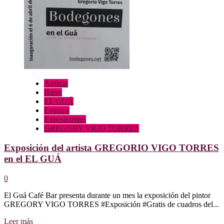
en
el
EL
GUÁ
Artistas
Bares
EL GUÁ
Eventos
Exposiciones
GREGORY VIGO TORRES
Exposición del artista GREGORIO VIGO TORRES
en el EL GUÁ
0
El Guá Café Bar presenta durante un mes la exposición del pintor
GREGORY VIGO TORRES #Exposición #Gratis de cuadros del...
Leer
Leer más