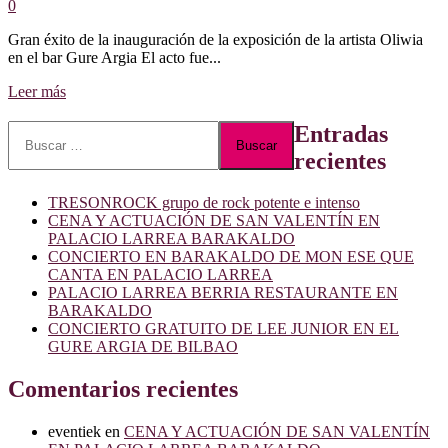
0
Gran éxito de la inauguración de la exposición de la artista Oliwia
en el bar Gure Argia El acto fue...
Leer
Leer más
más
sobre
Buscar:
Entradas
Exposición
recientes
de
la
artista
TRESONROCK grupo de rock potente e intenso
Oliwia
CENA Y ACTUACIÓN DE SAN VALENTÍN EN
en
PALACIO LARREA BARAKALDO
el
CONCIERTO EN BARAKALDO DE MON ESE QUE
bar
CANTA EN PALACIO LARREA
Gure
PALACIO LARREA BERRIA RESTAURANTE EN
Argia
BARAKALDO
CONCIERTO GRATUITO DE LEE JUNIOR EN EL
GURE ARGIA DE BILBAO
Comentarios recientes
eventiek
en
CENA Y ACTUACIÓN DE SAN VALENTÍN