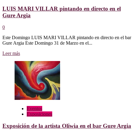
LUIS MARI VILLAR pintando en directo en el
Gure Argia
0
Este Domingo LUIS MARI VILLAR pintando en directo en el bar
Gure Argia Este Domingo 31 de Marzo en el...
Leer
Leer más
más
sobre
LUIS
MARI
VILLAR
pintando
en
directo
en
el
Eventos
Gure
Exposiciones
Argia
Exposición de la artista Oliwia en el bar Gure Argia