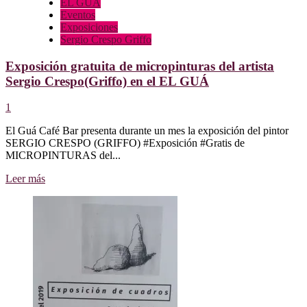
EL GUÁ
Eventos
Exposiciones
Sergio Crespo Griffo
Exposición gratuita de micropinturas del artista
Sergio Crespo(Griffo) en el EL GUÁ
1
El Guá Café Bar presenta durante un mes la exposición del pintor
SERGIO CRESPO (GRIFFO) #Exposición #Gratis de
MICROPINTURAS del...
Leer
Leer más
más
sobre
Exposición
gratuita
de
micropinturas
del
artista
Sergio
Crespo(Griffo)