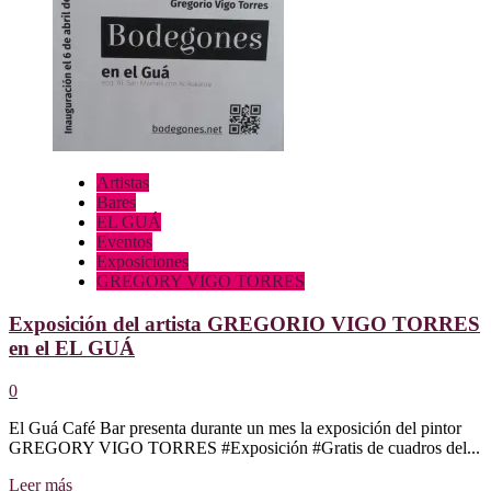
en
el
EL
GUÁ
Artistas
Bares
EL GUÁ
Eventos
Exposiciones
GREGORY VIGO TORRES
Exposición del artista GREGORIO VIGO TORRES
en el EL GUÁ
0
El Guá Café Bar presenta durante un mes la exposición del pintor
GREGORY VIGO TORRES #Exposición #Gratis de cuadros del...
Leer
Leer más