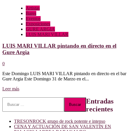
Artistas
Bares
Eventos
Exposiciones
GURE ARGIA
LUIS MARI VILLAR
LUIS MARI VILLAR pintando en directo en el
Gure Argia
0
Este Domingo LUIS MARI VILLAR pintando en directo en el bar
Gure Argia Este Domingo 31 de Marzo en el...
Leer
Leer más
más
sobre
Buscar:
Entradas
LUIS
recientes
MARI
VILLAR
pintando
TRESONROCK grupo de rock potente e intenso
en
CENA Y ACTUACIÓN DE SAN VALENTÍN EN
directo