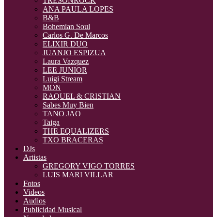
TRESONROCK
ANA PAULA LOPES
B&B
Bohemian Soul
Carlos G. De Marcos
ELIXIR DUO
JUANJO ESPIZUA
Laura Vazquez
LEE JUNIOR
Luigi Stream
MON
RAQUEL & CRISTIAN
Sabes Muy Bien
TANO JAO
Taiga
THE EQUALIZERS
TXO BRACERAS
DJs
Artistas
GREGORY VIGO TORRES
LUIS MARI VILLAR
Fotos
Videos
Audios
Publicidad Musical