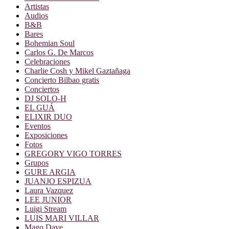
Artistas
Audios
B&B
Bares
Bohemian Soul
Carlos G. De Marcos
Celebraciones
Charlie Cosh y Mikel Gaztañaga
Concierto Bilbao gratis
Conciertos
DJ SOLO-H
EL GUÁ
ELIXIR DUO
Eventos
Exposiciones
Fotos
GREGORY VIGO TORRES
Grupos
GURE ARGIA
JUANJO ESPIZUA
Laura Vazquez
LEE JUNIOR
Luigi Stream
LUIS MARI VILLAR
Mago Dave