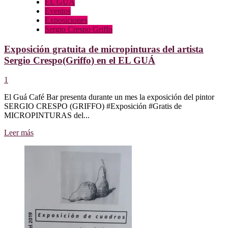
EL GUÁ
Eventos
Exposiciones
Sergio Crespo Griffo
Exposición gratuita de micropinturas del artista
Sergio Crespo(Griffo) en el EL GUÁ
1
El Guá Café Bar presenta durante un mes la exposición del pintor
SERGIO CRESPO (GRIFFO) #Exposición #Gratis de
MICROPINTURAS del...
Leer
Leer más
más
sobre
Exposición
gratuita
de
micropinturas
del
artista
Sergio
Crespo(Griffo)