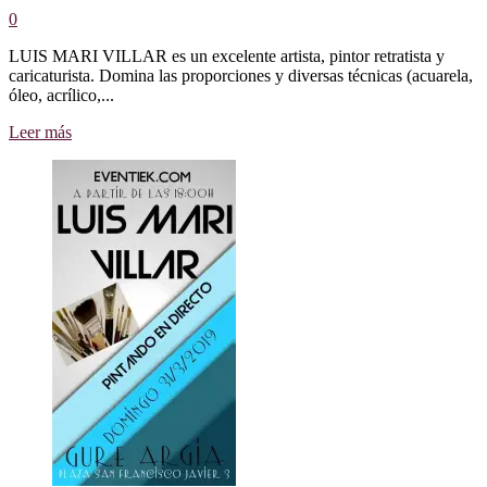
0
LUIS MARI VILLAR es un excelente artista, pintor retratista y
caricaturista. Domina las proporciones y diversas técnicas (acuarela,
óleo, acrílico,...
Leer
Leer más
más
sobre
LUIS
MARI
VILLAR
pintor
retratista
y
caricaturista