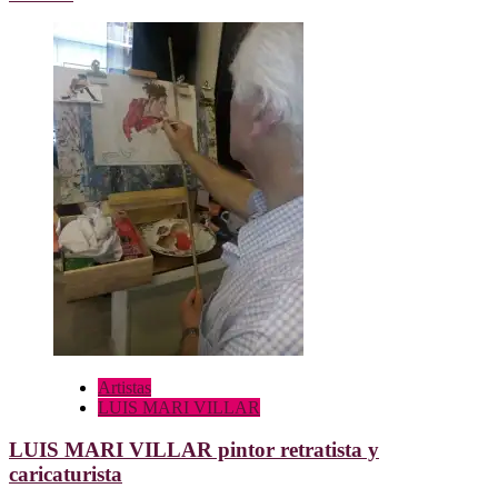
más
sobre
Exposición
del
artista
GREGORIO
VIGO
TORRES
en
el
EL
GUÁ
Artistas
LUIS MARI VILLAR
LUIS MARI VILLAR pintor retratista y
caricaturista