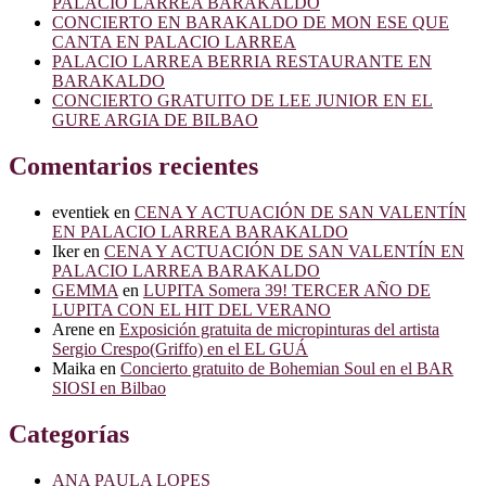
PALACIO LARREA BARAKALDO
en
CONCIERTO EN BARAKALDO DE MON ESE QUE
el
CANTA EN PALACIO LARREA
Gure
PALACIO LARREA BERRIA RESTAURANTE EN
Argia
BARAKALDO
CONCIERTO GRATUITO DE LEE JUNIOR EN EL
GURE ARGIA DE BILBAO
Comentarios recientes
eventiek
en
CENA Y ACTUACIÓN DE SAN VALENTÍN
EN PALACIO LARREA BARAKALDO
Iker
en
CENA Y ACTUACIÓN DE SAN VALENTÍN EN
PALACIO LARREA BARAKALDO
GEMMA
en
LUPITA Somera 39! TERCER AÑO DE
LUPITA CON EL HIT DEL VERANO
Arene
en
Exposición gratuita de micropinturas del artista
Sergio Crespo(Griffo) en el EL GUÁ
Maika
en
Concierto gratuito de Bohemian Soul en el BAR
SIOSI en Bilbao
Categorías
ANA PAULA LOPES