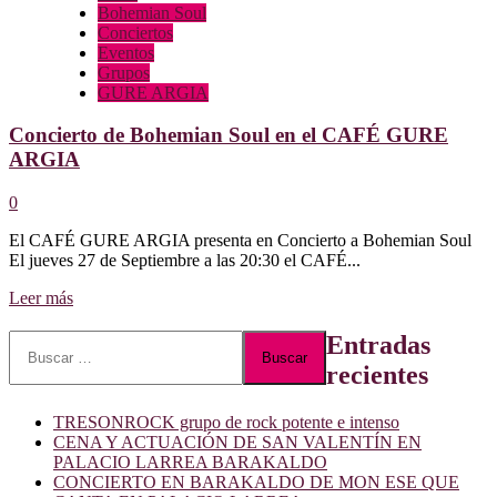
Bohemian Soul
Conciertos
Eventos
Grupos
GURE ARGIA
Concierto de Bohemian Soul en el CAFÉ GURE
ARGIA
0
El CAFÉ GURE ARGIA presenta en Concierto a Bohemian Soul
El jueves 27 de Septiembre a las 20:30 el CAFÉ...
Leer
Leer más
más
sobre
Buscar:
Entradas
Concierto
recientes
de
Bohemian
Soul
TRESONROCK grupo de rock potente e intenso
en
CENA Y ACTUACIÓN DE SAN VALENTÍN EN
el
PALACIO LARREA BARAKALDO
CAFÉ
CONCIERTO EN BARAKALDO DE MON ESE QUE
GURE