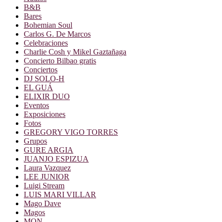
B&B
Bares
Bohemian Soul
Carlos G. De Marcos
Celebraciones
Charlie Cosh y Mikel Gaztañaga
Concierto Bilbao gratis
Conciertos
DJ SOLO-H
EL GUÁ
ELIXIR DUO
Eventos
Exposiciones
Fotos
GREGORY VIGO TORRES
Grupos
GURE ARGIA
JUANJO ESPIZUA
Laura Vazquez
LEE JUNIOR
Luigi Stream
LUIS MARI VILLAR
Mago Dave
Magos
MON