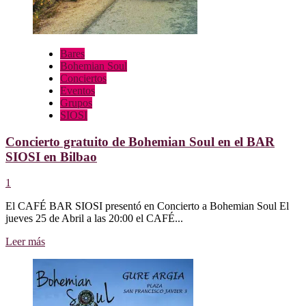
Bares
Bohemian Soul
Conciertos
Eventos
Grupos
SIOSI
Concierto gratuito de Bohemian Soul en el BAR
SIOSI en Bilbao
1
El CAFÉ BAR SIOSI presentó en Concierto a Bohemian Soul El
jueves 25 de Abril a las 20:00 el CAFÉ...
Leer
Leer más
más
sobre
Concierto
gratuito
de