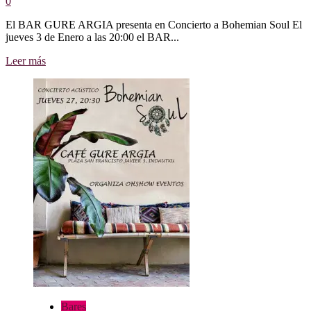
0
El BAR GURE ARGIA presenta en Concierto a Bohemian Soul El
jueves 3 de Enero a las 20:00 el BAR...
Leer
Leer más
más
sobre
Concierto
de
Bohemian
Soul
en
el
BAR
GURE
ARGIA
Bares