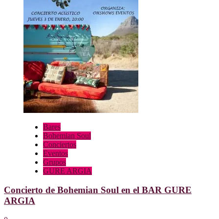
Bohemian
Soul
en
el
BAR
SIOSI
en
Bilbao
Bares
Bohemian Soul
Conciertos
Eventos
Grupos
GURE ARGIA
Concierto de Bohemian Soul en el BAR GURE
ARGIA