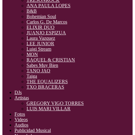
TRESONROCK
ANA PAULA LOPES
B&B
Bohemian Soul
Carlos G. De Marcos
ELIXIR DUO
JUANJO ESPIZUA
Laura Vazquez
LEE JUNIOR
Luigi Stream
MON
RAQUEL & CRISTIAN
Sabes Muy Bien
TANO JAO
Taiga
THE EQUALIZERS
TXO BRACERAS
DJs
Artistas
GREGORY VIGO TORRES
LUIS MARI VILLAR
Fotos
Videos
Audios
Publicidad Musical