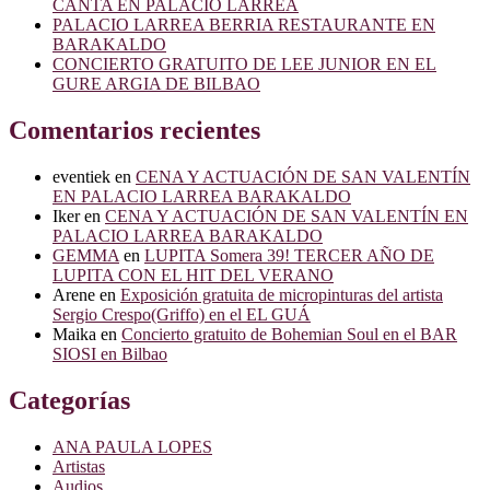
CANTA EN PALACIO LARREA
ARGIA
PALACIO LARREA BERRIA RESTAURANTE EN
BARAKALDO
CONCIERTO GRATUITO DE LEE JUNIOR EN EL
GURE ARGIA DE BILBAO
Comentarios recientes
eventiek
en
CENA Y ACTUACIÓN DE SAN VALENTÍN
EN PALACIO LARREA BARAKALDO
Iker
en
CENA Y ACTUACIÓN DE SAN VALENTÍN EN
PALACIO LARREA BARAKALDO
GEMMA
en
LUPITA Somera 39! TERCER AÑO DE
LUPITA CON EL HIT DEL VERANO
Arene
en
Exposición gratuita de micropinturas del artista
Sergio Crespo(Griffo) en el EL GUÁ
Maika
en
Concierto gratuito de Bohemian Soul en el BAR
SIOSI en Bilbao
Categorías
ANA PAULA LOPES
Artistas
Audios