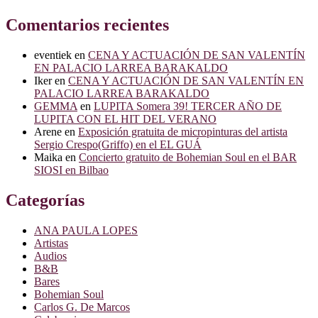
Comentarios recientes
eventiek
en
CENA Y ACTUACIÓN DE SAN VALENTÍN
EN PALACIO LARREA BARAKALDO
Iker
en
CENA Y ACTUACIÓN DE SAN VALENTÍN EN
PALACIO LARREA BARAKALDO
GEMMA
en
LUPITA Somera 39! TERCER AÑO DE
LUPITA CON EL HIT DEL VERANO
Arene
en
Exposición gratuita de micropinturas del artista
Sergio Crespo(Griffo) en el EL GUÁ
Maika
en
Concierto gratuito de Bohemian Soul en el BAR
SIOSI en Bilbao
Categorías
ANA PAULA LOPES
Artistas
Audios
B&B
Bares
Bohemian Soul
Carlos G. De Marcos