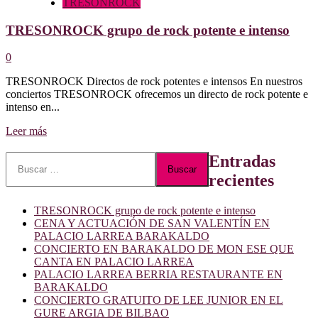
TRESONROCK
TRESONROCK grupo de rock potente e intenso
0
TRESONROCK Directos de rock potentes e intensos En nuestros
conciertos TRESONROCK ofrecemos un directo de rock potente e
intenso en...
Leer
Leer más
más
sobre
Buscar:
Entradas
TRESONROCK
recientes
grupo
de
rock
TRESONROCK grupo de rock potente e intenso
potente
CENA Y ACTUACIÓN DE SAN VALENTÍN EN
e
PALACIO LARREA BARAKALDO
intenso
CONCIERTO EN BARAKALDO DE MON ESE QUE
CANTA EN PALACIO LARREA
PALACIO LARREA BERRIA RESTAURANTE EN
BARAKALDO
CONCIERTO GRATUITO DE LEE JUNIOR EN EL
GURE ARGIA DE BILBAO