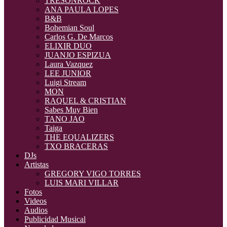
TRESONROCK
ANA PAULA LOPES
B&B
Bohemian Soul
Carlos G. De Marcos
ELIXIR DUO
JUANJO ESPIZUA
Laura Vazquez
LEE JUNIOR
Luigi Stream
MON
RAQUEL & CRISTIAN
Sabes Muy Bien
TANO JAO
Taiga
THE EQUALIZERS
TXO BRACERAS
DJs
Artistas
GREGORY VIGO TORRES
LUIS MARI VILLAR
Fotos
Videos
Audios
Publicidad Musical