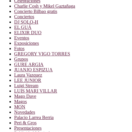
Celebraciones
Charlie Cosh y Mikel Gaztañaga
Concierto Bilbao gratis
Conciertos
DJ SOLO-H
EL GUÁ
ELIXIR DUO
Eventos
Exposiciones
Fotos
GREGORY VIGO TORRES
Grupos
GURE ARGIA
JUANJO ESPIZUA
Laura Vazquez
LEE JUNIOR
Luigi Stream
LUIS MARI VILLAR
Mago Dave
Magos
MON
Novedades
Palacio Larrea Berria
Peri & Gros
Presentaciones