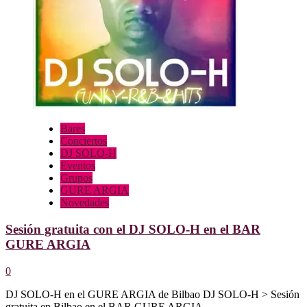
GURE
ARGIA
DE
BILBAO
Bares
Conciertos
DJ SOLO-H
Eventos
Grupos
GURE ARGIA
Novedades
Sesión gratuita con el DJ SOLO-H en el BAR
GURE ARGIA
0
DJ SOLO-H en el GURE ARGIA de Bilbao DJ SOLO-H > Sesión
gratuita en Bilbao en el BAR GURE ARGIA....