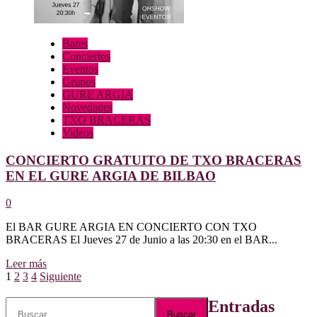
Bares
Conciertos
Eventos
Grupos
GURE ARGIA
Novedades
TXO BRACERAS
Videos
CONCIERTO GRATUITO DE TXO BRACERAS
EN EL GURE ARGIA DE BILBAO
0
El BAR GURE ARGIA EN CONCIERTO CON TXO
BRACERAS El Jueves 27 de Junio a las 20:30 en el BAR...
Leer
Leer más
Paginación
más
1
2
3
4
Siguiente
sobre
de
CONCIERTO
Buscar:
Entradas
GRATUITO