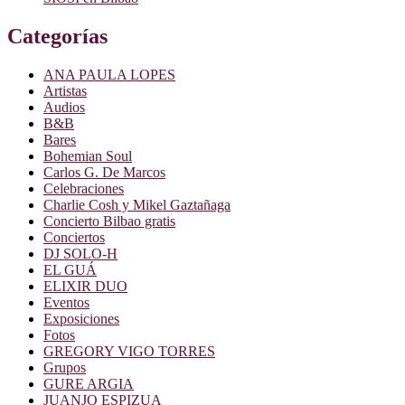
Categorías
ANA PAULA LOPES
Artistas
Audios
B&B
Bares
Bohemian Soul
Carlos G. De Marcos
Celebraciones
Charlie Cosh y Mikel Gaztañaga
Concierto Bilbao gratis
Conciertos
DJ SOLO-H
EL GUÁ
ELIXIR DUO
Eventos
Exposiciones
Fotos
GREGORY VIGO TORRES
Grupos
GURE ARGIA
JUANJO ESPIZUA