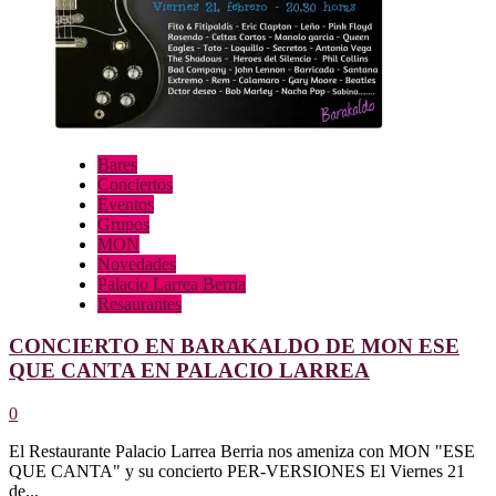
SAN
VALENTÍN
EN
PALACIO
LARREA
BARAKALDO
Bares
Conciertos
Eventos
Grupos
MON
Novedades
Palacio Larrea Berria
Resaurantes
CONCIERTO EN BARAKALDO DE MON ESE
QUE CANTA EN PALACIO LARREA
0
El Restaurante Palacio Larrea Berria nos ameniza con MON "ESE
QUE CANTA" y su concierto PER-VERSIONES El Viernes 21
de...