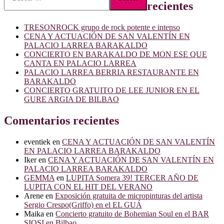
entradas
recientes
DE
TXO
BRACERAS
TRESONROCK grupo de rock potente e intenso
EN
CENA Y ACTUACIÓN DE SAN VALENTÍN EN
EL
PALACIO LARREA BARAKALDO
GURE
CONCIERTO EN BARAKALDO DE MON ESE QUE
ARGIA
CANTA EN PALACIO LARREA
DE
PALACIO LARREA BERRIA RESTAURANTE EN
BILBAO
BARAKALDO
CONCIERTO GRATUITO DE LEE JUNIOR EN EL
GURE ARGIA DE BILBAO
Comentarios recientes
eventiek
en
CENA Y ACTUACIÓN DE SAN VALENTÍN
EN PALACIO LARREA BARAKALDO
Iker
en
CENA Y ACTUACIÓN DE SAN VALENTÍN EN
PALACIO LARREA BARAKALDO
GEMMA
en
LUPITA Somera 39! TERCER AÑO DE
LUPITA CON EL HIT DEL VERANO
Arene
en
Exposición gratuita de micropinturas del artista
Sergio Crespo(Griffo) en el EL GUÁ
Maika
en
Concierto gratuito de Bohemian Soul en el BAR
SIOSI en Bilbao