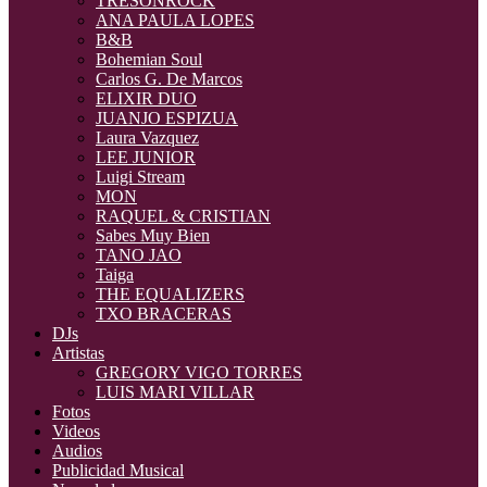
TRESONROCK
ANA PAULA LOPES
B&B
Bohemian Soul
Carlos G. De Marcos
ELIXIR DUO
JUANJO ESPIZUA
Laura Vazquez
LEE JUNIOR
Luigi Stream
MON
RAQUEL & CRISTIAN
Sabes Muy Bien
TANO JAO
Taiga
THE EQUALIZERS
TXO BRACERAS
DJs
Artistas
GREGORY VIGO TORRES
LUIS MARI VILLAR
Fotos
Videos
Audios
Publicidad Musical