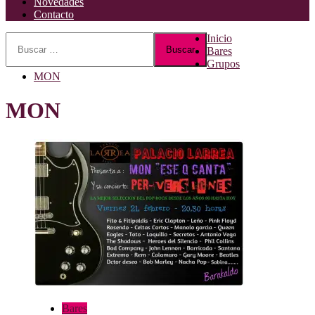
Novedades
Contacto
Buscar:
Inicio
Bares
Grupos
MON
MON
Bares