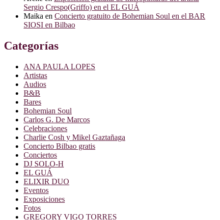
Sergio Crespo(Griffo) en el EL GUÁ
Maika
en
Concierto gratuito de Bohemian Soul en el BAR
SIOSI en Bilbao
Categorías
ANA PAULA LOPES
Artistas
Audios
B&B
Bares
Bohemian Soul
Carlos G. De Marcos
Celebraciones
Charlie Cosh y Mikel Gaztañaga
Concierto Bilbao gratis
Conciertos
DJ SOLO-H
EL GUÁ
ELIXIR DUO
Eventos
Exposiciones
Fotos
GREGORY VIGO TORRES