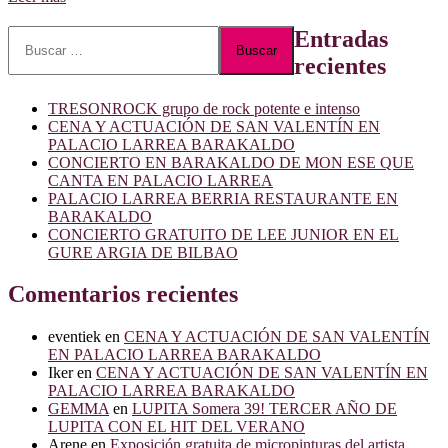
más
sobre
Buscar:
Entradas
CONCIERTO
recientes
GRATUITO
DE
MON
TRESONROCK grupo de rock potente e intenso
ESE
CENA Y ACTUACIÓN DE SAN VALENTÍN EN
QUE
PALACIO LARREA BARAKALDO
CANTA
CONCIERTO EN BARAKALDO DE MON ESE QUE
EN
CANTA EN PALACIO LARREA
EL
PALACIO LARREA BERRIA RESTAURANTE EN
GURE
BARAKALDO
ARGIA
CONCIERTO GRATUITO DE LEE JUNIOR EN EL
DE
GURE ARGIA DE BILBAO
BILBAO
Comentarios recientes
eventiek
en
CENA Y ACTUACIÓN DE SAN VALENTÍN
EN PALACIO LARREA BARAKALDO
Iker
en
CENA Y ACTUACIÓN DE SAN VALENTÍN EN
PALACIO LARREA BARAKALDO
GEMMA
en
LUPITA Somera 39! TERCER AÑO DE
LUPITA CON EL HIT DEL VERANO
Arene
en
Exposición gratuita de micropinturas del artista