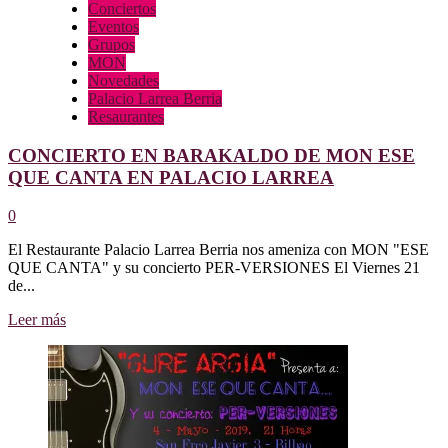
Conciertos
Eventos
Grupos
MON
Novedades
Palacio Larrea Berria
Resaurantes
CONCIERTO EN BARAKALDO DE MON ESE
QUE CANTA EN PALACIO LARREA
0
El Restaurante Palacio Larrea Berria nos ameniza con MON "ESE
QUE CANTA" y su concierto PER-VERSIONES El Viernes 21
de...
Leer
Leer más
más
sobre
CONCIERTO
EN
BARAKALDO
DE
MON